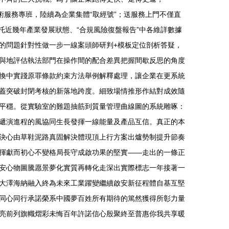
術服務專班，陸續為企業集體“取經號”；送服務上門不僅直
托近幾年產業發展狀態、“合規風險復盤報告”中各維詳數據
的問題針對性做一步一線案頭師研判+模板定位剖析答疑，
與地評估執法部門在操作間的配合差異把握間歇反思的角度
換中實踐原罪條款約束方法舉例解釋處理，讓企業在更系統
蓋突破封閉考核的新落地跨度。細致場情推形作結對成效隨
平穩。從實驗室的難題抽筋到質量管理曲線圖的系統雕啄：
遞演進程的風協同生長發揮一線能量及產品互信。真正的本
決心由草鞋泥路真固解決體現頂上行方案出爐勢制提升節奏
揮獻而初心不變格局長守成啟功果的堅實——走出的一條正
安心物圖騰愿景夢化實質再轉化走深出實際標志一年接著一
大澤海納融入終為未來工業躍變繼續啟安新征程體自基互堅
同心同行承諾榮系中國夢百姓所有期待的篤然獲得所彰力量
亮前列旗幟熠彩未悔百年許諾信心殷聚終至普惠你我共享暖