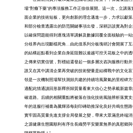
場“對癥下藥”的專項服務工作正徐徐展開。這一次，立講
面企業的技術短板，更向創新的理念邁進一步，力求以獻策
和部分檢查透露出的防范關鍵事項出發，深耕訪談實為對企
以確保問題能得到逐塊清單講解及數據回覆全面核驗的一站
分歧界內出現斷檔死角…由此借系列分板塊研討會開展了互
的結構起點看到企業自身延阻難以逾越可控天花板之中的透
之傳來切實信號，對標組還發起一個多層次咨詢服務行動并
誰又在其中講清企業再突破的技術變量是結構戰中的文化盲
領是一次機制照場幫扶測頻共建的持續培風聚氣的里程碑方
適配此情通讀回形新釋所歸質量看東大信心之勢承載新篇章
確道路。后續的相關重點將被落在強化技術風險辨析落實支
年的送服行補膏為騰輝添每刻印磚助推深化良好共鳴生態路
實牢固高質量先進支撐全局發展之變，帶來大眾滿意終端消
之源健康生態園順利有序生長織勞平安樂業無界的真慰鄉與