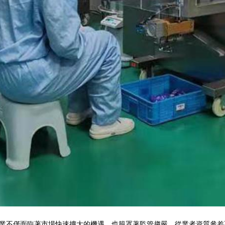
業不僅面臨著市場快速擴大的機遇，也籠罩著監管趨嚴、從業者資質參差