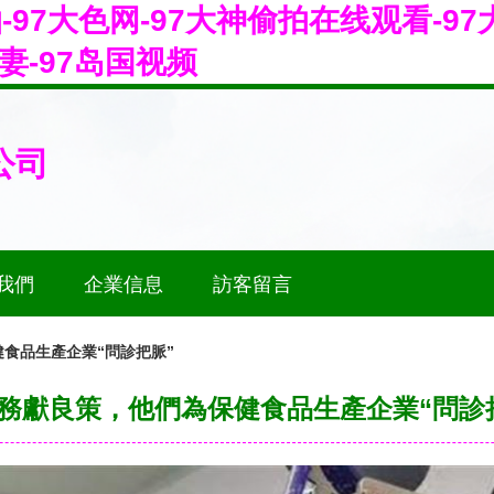
拍-97大色网-97大神偷拍在线观看-9
妻-97岛国视频
公司
我們
企業信息
訪客留言
食品生產企業“問診把脈”
務獻良策，他們為保健食品生產企業“問診