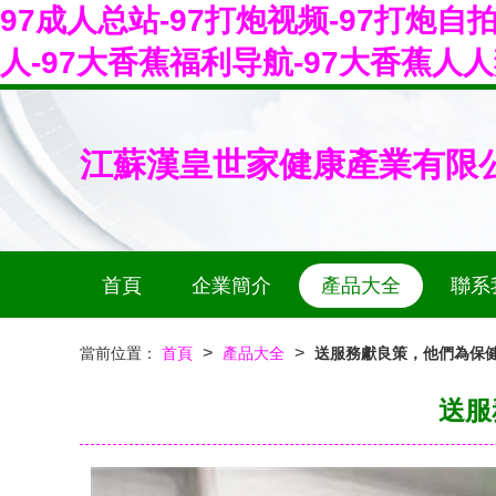
97成人总站-97打炮视频-97打炮自
人-97大香蕉福利导航-97大香蕉人人
江蘇漢皇世家健康產業有限
首頁
企業簡介
產品大全
聯系
>
>
當前位置：
首頁
產品大全
送服務獻良策，他們為保健
送服