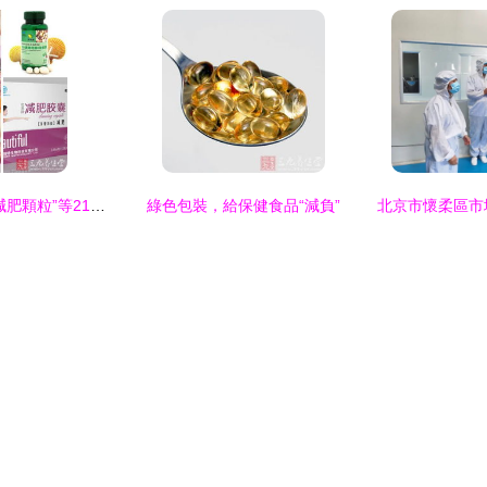
警惕“賽而牌維美克減肥顆粒”等21種假冒保健食品的危害與識別
綠色包裝，給保健食品“減負”