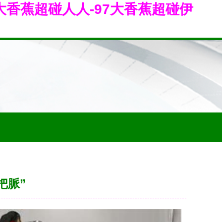
7大香蕉超碰人人-97大香蕉超碰伊
把脈”