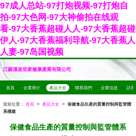
97成人总站-97打炮视频-97打炮自
拍-97大色网-97大神偷拍在线观
看-97大香蕉超碰人人-97大香蕉超碰
伊人-97大香蕉福利导航-97大香蕉人
人妻-97岛国视频
江蘇漢皇世家健康產業有限公司
首頁
企業簡介
產品大全
聯系我們
企業信息
訪客
>
>
當前位置：
首頁
產品大全
保健食品生產的質量控制與監管體
系構建
保健食品生產的質量控制與監管體系