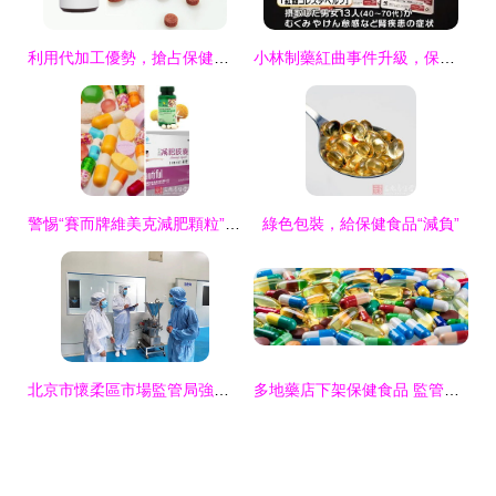
利用代加工優勢，搶占保健食品生產市場的新機遇
小林制藥紅曲事件升級，保健食品安全警鐘長鳴
警惕“賽而牌維美克減肥顆粒”等21種假冒保健食品的危害與識別
綠色包裝，給保健食品“減負”
北京市懷柔區市場監管局強化保健食品生產企業專項檢查，嚴守質量安全底線
多地藥店下架保健食品 監管趨嚴與市場調整的雙重驅動